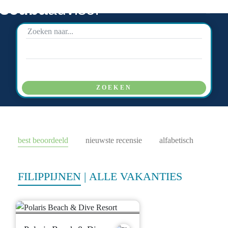
scuba
advisor
ZOEKEN
best beoordeeld
nieuwste recensie
alfabetisch
FILIPPIJNEN
|
ALLE VAKANTIES