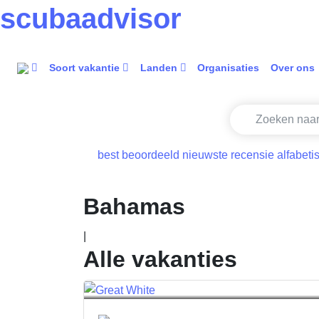
scuba
advisor
Soort vakantie
Landen
Organisaties
Over ons
best beoordeeld
nieuwste recensie
alfabeti
Bahamas
|
Alle vakanties