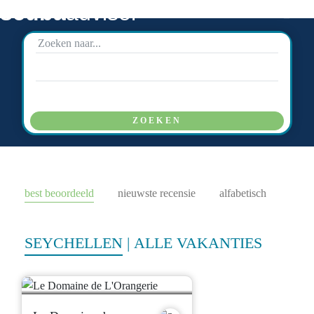
scuba
advisor
ZOEKEN
best beoordeeld
nieuwste recensie
alfabetisch
SEYCHELLEN
|
ALLE VAKANTIES