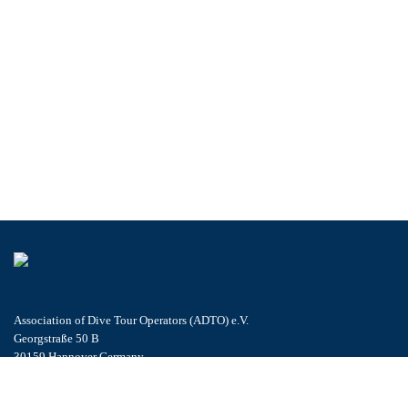
Association of Dive Tour Operators (ADTO) e.V.
Georgstraße 50 B
30159 Hannover Germany
Tel.: +49 (0) 511 690 999 0
info@adto.de