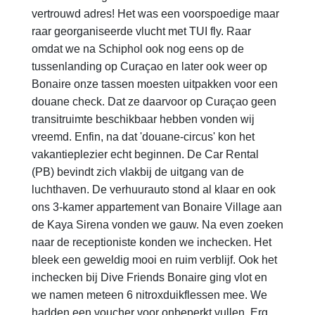
vertrouwd adres! Het was een voorspoedige maar
raar georganiseerde vlucht met TUI fly. Raar
omdat we na Schiphol ook nog eens op de
tussenlanding op Curaçao en later ook weer op
Bonaire onze tassen moesten uitpakken voor een
douane check. Dat ze daarvoor op Curaçao geen
transitruimte beschikbaar hebben vonden wij
vreemd. Enfin, na dat 'douane-circus' kon het
vakantieplezier echt beginnen. De Car Rental
(PB) bevindt zich vlakbij de uitgang van de
luchthaven. De verhuurauto stond al klaar en ook
ons 3-kamer appartement van Bonaire Village aan
de Kaya Sirena vonden we gauw. Na even zoeken
naar de receptioniste konden we inchecken. Het
bleek een geweldig mooi en ruim verblijf. Ook het
inchecken bij Dive Friends Bonaire ging vlot en
we namen meteen 6 nitroxduikflessen mee. We
hadden een voucher voor onbeperkt vullen. Erg