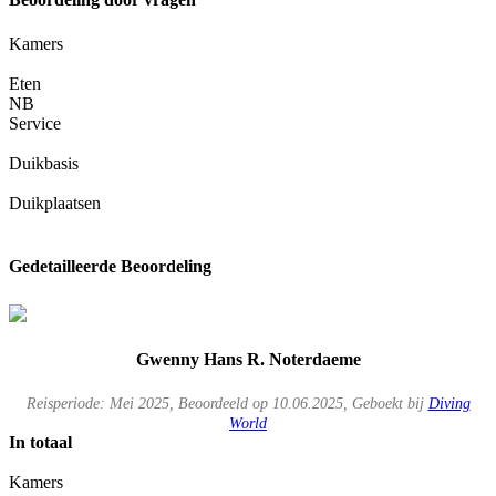
Kamers
Eten
NB
Service
Duikbasis
Duikplaatsen
Gedetailleerde Beoordeling
Gwenny Hans R. Noterdaeme
Reisperiode: Mei 2025, Beoordeeld op 10.06.2025, Geboekt bij
Diving
World
In totaal
Kamers