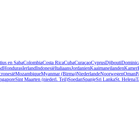
tius en Saba
Colombia
Costa Rica
Cuba
Curaçao
Cyprus
Djibouti
Dominic
nd
Honduras
Ierland
Indonesië
Italiaans
Jordanien
Kaaimaneilanden
Kamer
ronesië
Mozambique
Myanmar (Birma)
Niederlande
Noorwegen
Oman
P
ngapore
Sint Maarten (niederl. Teil)
Soedan
Spanje
Sri Lanka
St. Helena
T