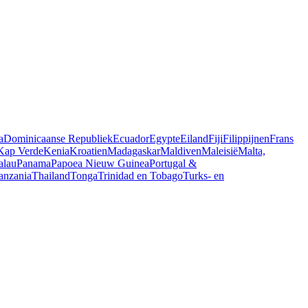
a
Dominicaanse Republiek
Ecuador
Egypte
Eiland
Fiji
Filippijnen
Frans
Kap Verde
Kenia
Kroatien
Madagaskar
Maldiven
Maleisië
Malta,
alau
Panama
Papoea Nieuw Guinea
Portugal &
anzania
Thailand
Tonga
Trinidad en Tobago
Turks- en