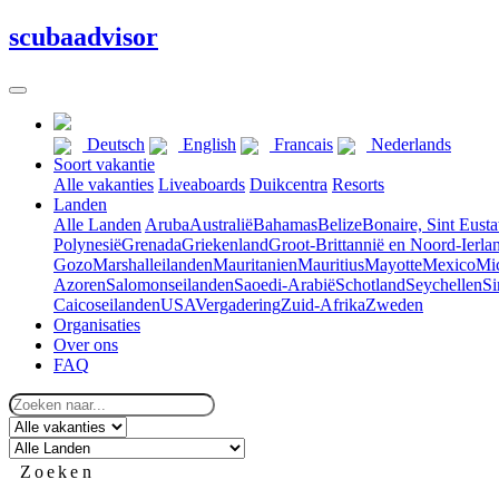
scuba
advisor
Deutsch
English
Francais
Nederlands
Soort vakantie
Alle vakanties
Liveaboards
Duikcentra
Resorts
Landen
Alle Landen
Aruba
Australië
Bahamas
Belize
Bonaire, Sint Eusta
Polynesië
Grenada
Griekenland
Groot-Brittannië en Noord-Ierla
Gozo
Marshalleilanden
Mauritanien
Mauritius
Mayotte
Mexico
Mic
Azoren
Salomonseilanden
Saoedi-Arabië
Schotland
Seychellen
Si
Caicoseilanden
USA
Vergadering
Zuid-Afrika
Zweden
Organisaties
Over ons
FAQ
Zoeken