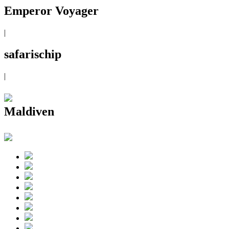
Emperor Voyager
|
safarischip
|
Maldiven