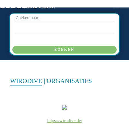
scuba
advisor
ZOEKEN
WIRODIVE
|
ORGANISATIES
https://wirodive.de/